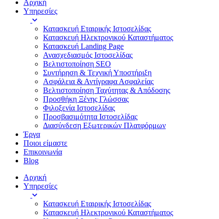
Αρχική
Υπηρεσίες
Κατασκευή Εταιρικής Ιστοσελίδας
Κατασκευή Ηλεκτρονικού Καταστήματος
Κατασκευή Landing Page
Ανασχεδιασμός Ιστοσελίδας
Βελτιστοποίηση SEO
Συντήρηση & Τεχνική Υποστήριξη
Ασφάλεια & Αντίγραφα Ασφαλείας
Βελτιστοποίηση Ταχύτητας & Απόδοσης
Προσθήκη Ξένης Γλώσσας
Φιλοξενία Ιστοσελίδας
Προσβασιμότητα Ιστοσελίδας
Διασύνδεση Εξωτερικών Πλατφόρμων
Έργα
Ποιοι είμαστε
Επικοινωνία
Blog
Αρχική
Υπηρεσίες
Κατασκευή Εταιρικής Ιστοσελίδας
Κατασκευή Ηλεκτρονικού Καταστήματος