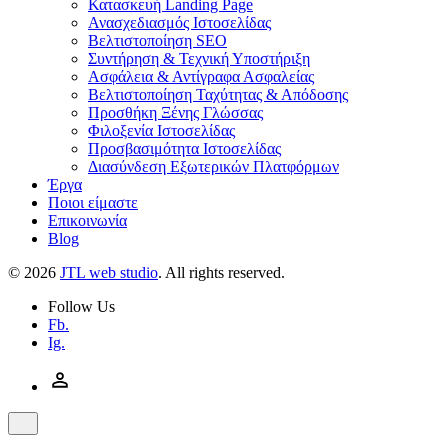
Κατασκευή Landing Page
Ανασχεδιασμός Ιστοσελίδας
Βελτιστοποίηση SEO
Συντήρηση & Τεχνική Υποστήριξη
Ασφάλεια & Αντίγραφα Ασφαλείας
Βελτιστοποίηση Ταχύτητας & Απόδοσης
Προσθήκη Ξένης Γλώσσας
Φιλοξενία Ιστοσελίδας
Προσβασιμότητα Ιστοσελίδας
Διασύνδεση Εξωτερικών Πλατφόρμων
Έργα
Ποιοι είμαστε
Επικοινωνία
Blog
© 2026
JTL web studio
. All rights reserved.
Follow Us
Fb.
Ig.