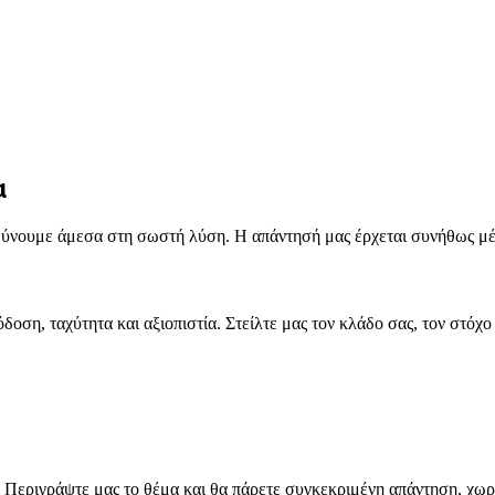
α
τευθύνουμε άμεσα στη σωστή λύση. Η απάντησή μας έρχεται συνήθως μ
ση, ταχύτητα και αξιοπιστία. Στείλτε μας τον κλάδο σας, τον στόχ
η; Περιγράψτε μας το θέμα και θα πάρετε συγκεκριμένη απάντηση, χω