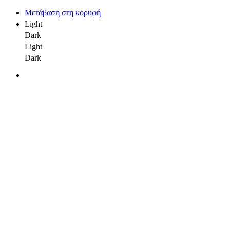
Μετάβαση στη κορυφή
Light
Dark
Light
Dark
Skip
to
content